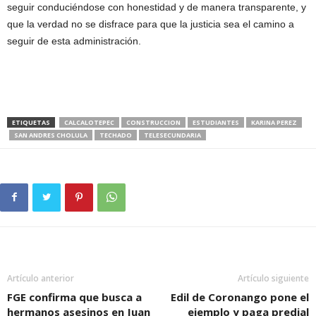
seguir conduciéndose con honestidad y de manera transparente, y
que la verdad no se disfrace para que la justicia sea el camino a
seguir de esta administración.
ETIQUETAS
CALCALOTEPEC
CONSTRUCCION
ESTUDIANTES
KARINA PEREZ
SAN ANDRES CHOLULA
TECHADO
TELESECUNDARIA
Artículo anterior
Artículo siguiente
FGE confirma que busca a
Edil de Coronango pone el
hermanos asesinos en Juan
ejemplo y paga predial