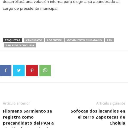
desarrollará una votación interna para elegir a su abanderado al
cargo de presidente municipal.
ETIQUETAS
CANDIDATO
LORENZINI
MOVIMIENTO CIUDADANO
PAN
SAN PEDRO CHOLULA
Artículo anterior
Artículo siguiente
Filomeno Sarmiento se
Sofocan dos incendios en
registra como
el cerro Zapotecas de
precandidato del PAN a
Cholula