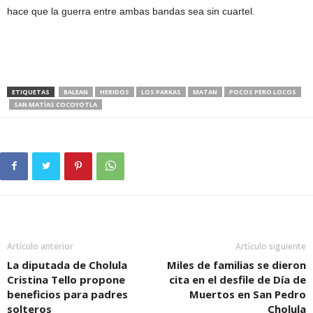
hace que la guerra entre ambas bandas sea sin cuartel.
ETIQUETAS
BALEAN
HERIDOS
LOS PARKAS
MATAN
POCOS PERO LOCOS
SAN MATÍAS COCOYOTLA
Artículo anterior
Artículo siguiente
La diputada de Cholula
Miles de familias se dieron
Cristina Tello propone
cita en el desfile de Día de
beneficios para padres
Muertos en San Pedro
solteros
Cholula