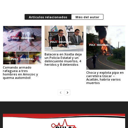
Artículos relacionados
Más del autor
Balacera en Xoxtla deja
un Policía Estatal y un
delincuente muertos, 4
heridos y 8 detenidos
Comando armado
rafaguea a tres
Choca y explota pipa en
hombres en Amozoc y
carretera Izúcar –
quema automóvil
Acatlán, habría varios
muertos