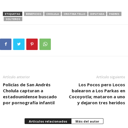
ETIQUETAS
BENEFICIOS
CHOLULA
CRISTINA TELLO
DIPUTADA
PADRES
SOLTEROS
Artículo anterior
Artículo siguiente
Policías de San Andrés
Los Pocos pero Locos
Cholula capturan a
balearon a Los Parkas en
estadounidense buscado
Cocoyotla; mataron a uno
por pornografía infantil
y dejaron tres heridos
Artículos relacionados
Más del autor