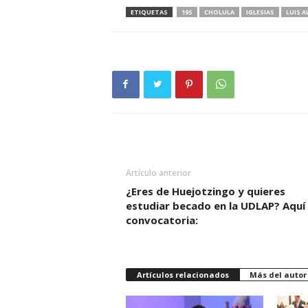
ETIQUETAS
19S
CHOLULA
IGLESIAS
LUIS A
Artículo anterior
¿Eres de Huejotzingo y quieres
estudiar becado en la UDLAP? Aquí 
convocatoria:
Artículos relacionados
Más del autor