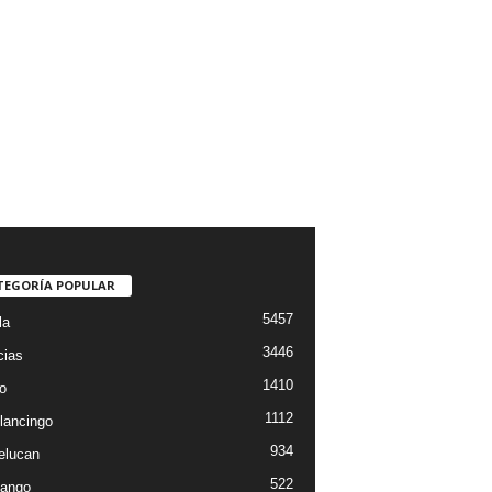
TEGORÍA POPULAR
5457
la
3446
cias
1410
o
1112
lancingo
934
elucan
522
ango