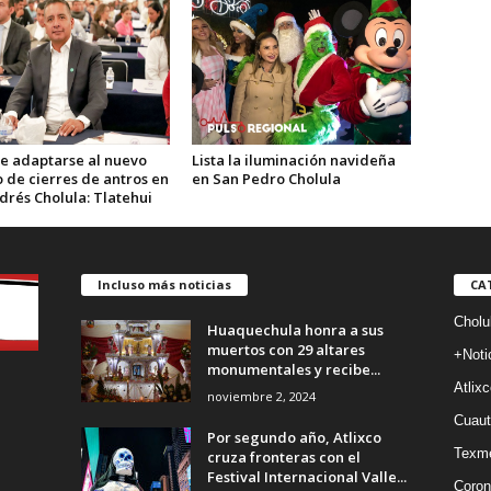
e adaptarse al nuevo
Lista la iluminación navideña
 de cierres de antros en
en San Pedro Cholula
drés Cholula: Tlatehui
Incluso más noticias
CA
Cholu
Huaquechula honra a sus
muertos con 29 altares
+Noti
monumentales y recibe...
Atlixc
noviembre 2, 2024
Cuaut
Por segundo año, Atlixco
Texm
cruza fronteras con el
Festival Internacional Valle...
Coron