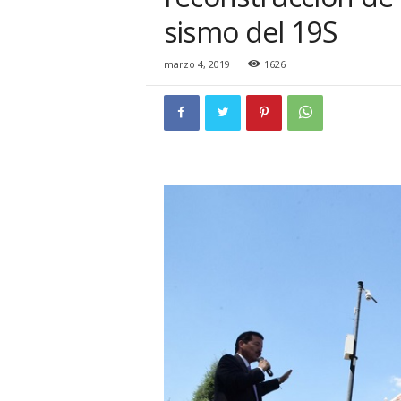
i
sismo del 19S
o
n
a
marzo 4, 2019
1626
l