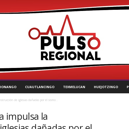
RONANGO
CUAUTLANCINGO
TEXMELUCAN
HUEJOTZINGO
P
nstrucción de iglesias dañadas por el sismo...
a impulsa la
iglesias dañadas por el