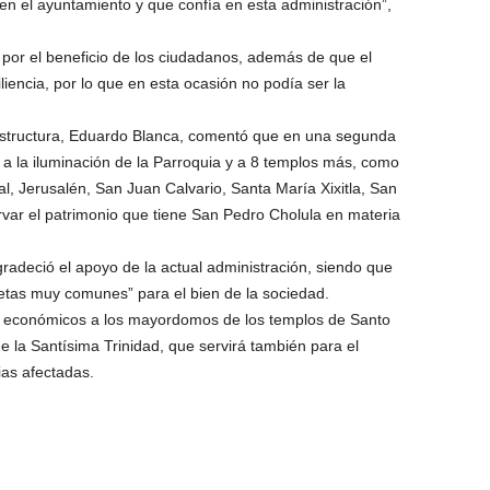
 el ayuntamiento y que confía en esta administración”,
ad por el beneficio de los ciudadanos, además de que el
iencia, por lo que en esta ocasión no podía ser la
raestructura, Eduardo Blanca, comentó que en una segunda
a la iluminación de la Parroquia y a 8 templos más, como
al, Jerusalén, San Juan Calvario, Santa María Xixitla, San
rvar el patrimonio que tiene San Pedro Cholula en materia
gradeció el apoyo de la actual administración, siendo que
metas muy comunes” para el bien de la sociedad.
s económicos a los mayordomos de los templos de Santo
e la Santísima Trinidad, que servirá también para el
ias afectadas.