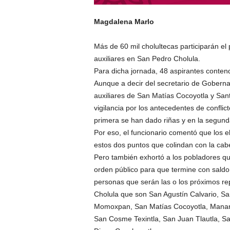
Magdalena Marlo
Más de 60 mil cholultecas participarán e
auxiliares en San Pedro Cholula.
Para dicha jornada, 48 aspirantes conten
Aunque a decir del secretario de Goberna
auxiliares de San Matías Cocoyotla y Sa
vigilancia por los antecedentes de confl
primera se han dado riñas y en la segunda
Por eso, el funcionario comentó que los e
estos dos puntos que colindan con la cabe
Pero también exhortó a los pobladores que
orden público para que termine con saldo b
personas que serán las o los próximos re
Cholula que son San Agustín Calvario, S
Momoxpan, San Matías Cocoyotla, Manan
San Cosme Texintla, San Juan Tlautla, Sa