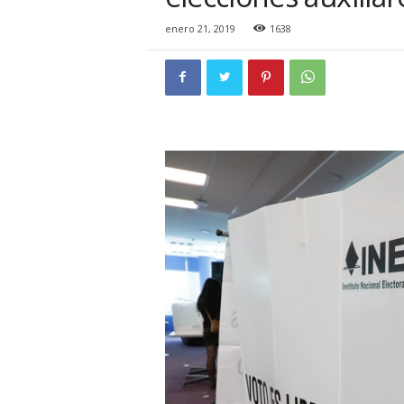
i
o
enero 21, 2019
1638
n
a
l