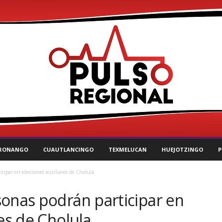
RONANGO
CUAUTLANCINGO
TEXMELUCAN
HUEJOTZINGO
P
cipar en elecciones auxiliares de Cholula
sonas podrán participar en
res de Cholula