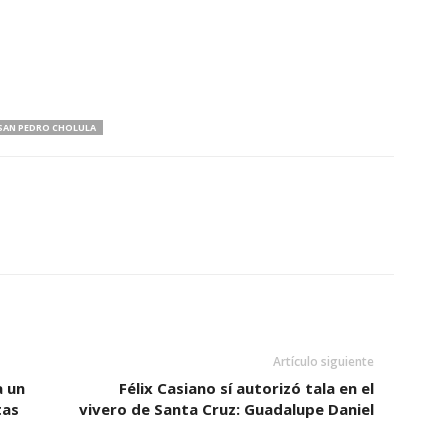
SAN PEDRO CHOLULA
Artículo siguiente
a un
Félix Casiano sí autorizó tala en el
tas
vivero de Santa Cruz: Guadalupe Daniel