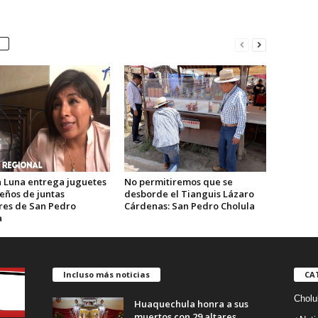
 Luna entrega juguetes
No permitiremos que se
eños de juntas
desborde el Tianguis Lázaro
ares de San Pedro
Cárdenas: San Pedro Cholula
a
Incluso más noticias
CA
Cholu
Huaquechula honra a sus
muertos con 29 altares