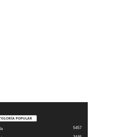
TEGORÍA POPULAR
5457
la
3446