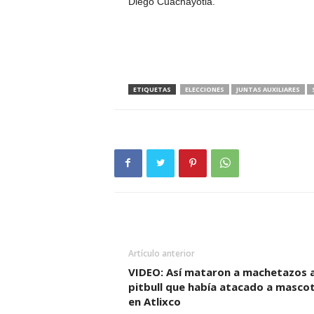
Diego Cuachayotla.
ETIQUETAS
ELECCIONES
JUNTAS AUXILIARES
Artículo anterior
VIDEO: Así mataron a machetazos 
pitbull que había atacado a masco
en Atlixco