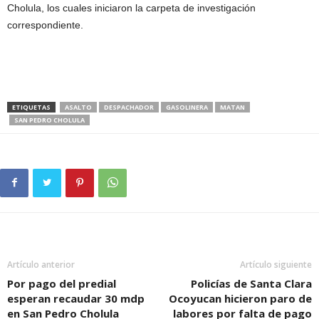
Cholula, los cuales iniciaron la carpeta de investigación
correspondiente.
ETIQUETAS
ASALTO
DESPACHADOR
GASOLINERA
MATAN
SAN PEDRO CHOLULA
Artículo anterior
Artículo siguiente
Por pago del predial
Policías de Santa Clara
esperan recaudar 30 mdp
Ocoyucan hicieron paro de
en San Pedro Cholula
labores por falta de pago