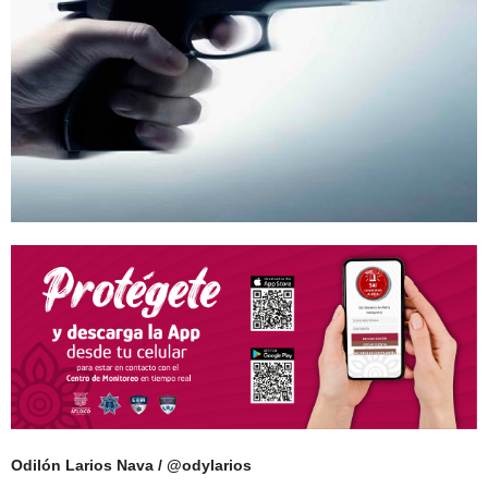
Odilón Larios Nava / @odylarios