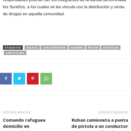
los Sureños, a los cuales se les vincula con la distribución y venta
de drogas en aquella comunidad.
ETIQUETAS
BALAZO
CHALCHIHUAPAN
HOMBRE
MATAN
OCOYUCAN
SANTA CLARA
Artículo anterior
Artículo siguiente
Comando rafaguea
Roban camioneta a punta
domicilio en
de pistola a un conductor