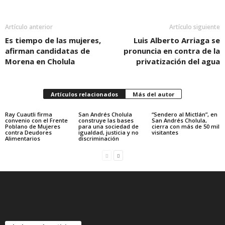
Artículo anterior
Artículo siguiente
Es tiempo de las mujeres,
Luis Alberto Arriaga se
afirman candidatas de
pronuncia en contra de la
Morena en Cholula
privatización del agua
Artículos relacionados
Más del autor
Ray Cuautli firma
San Andrés Cholula
“Sendero al Mictlán”, en
convenio con el Frente
construye las bases
San Andrés Cholula,
Poblano de Mujeres
para una sociedad de
cierra con más de 50 mil
contra Deudores
igualdad, justicia y no
visitantes
Alimentarios
discriminación