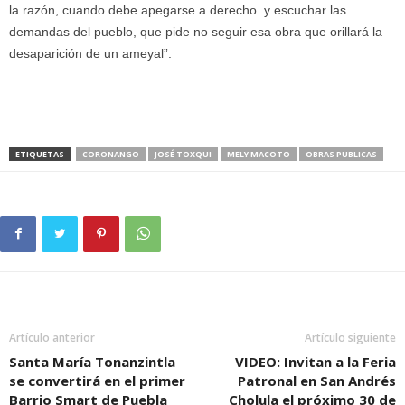
la razón, cuando debe apegarse a derecho y escuchar las
demandas del pueblo, que pide no seguir esa obra que orillará la
desaparición de un ameyal”.
ETIQUETAS
CORONANGO
JOSÉ TOXQUI
MELY MACOTO
OBRAS PUBLICAS
Artículo anterior
Artículo siguiente
Santa María Tonanzintla
VIDEO: Invitan a la Feria
se convertirá en el primer
Patronal en San Andrés
Barrio Smart de Puebla
Cholula el próximo 30 de