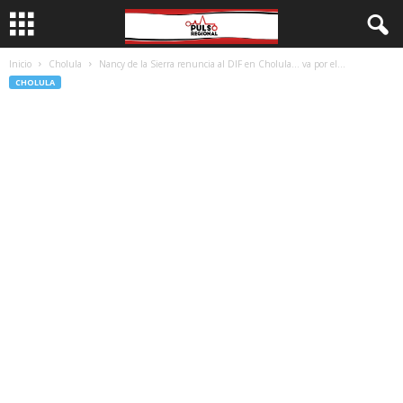
Inicio
Cholula
Nancy de la Sierra renuncia al DIF en Cholula… va por el...
CHOLULA