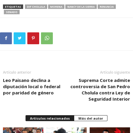
ETIQUETAS
DIF CHOLULA
MORENA
NANCY DE LA SIERRA
RENUNCIA
SENADO
Artículo anterior
Artículo siguiente
Leo Paisano declina a
Suprema Corte admite
diputación local o federal
controversia de San Pedro
por paridad de género
Cholula contra Ley de
Seguridad Interior
Artículos relacionados
Más del autor