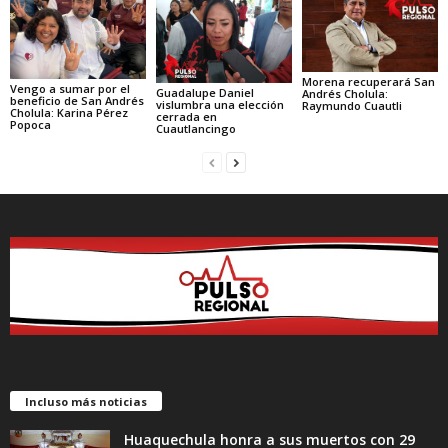
Morena recuperará San
Vengo a sumar por el
Guadalupe Daniel
Andrés Cholula:
beneficio de San Andrés
vislumbra una elección
Raymundo Cuautli
Cholula: Karina Pérez
cerrada en
Popoca
Cuautlancingo
Incluso más noticias
Huaquechula honra a sus muertos con 29