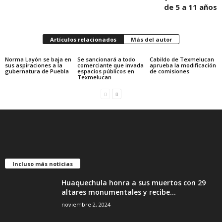
de 5 a 11 años
Artículos relacionados
Más del autor
Norma Layón se baja en
Se sancionará a todo
Cabildo de Texmelucan
sus aspiraciones a la
comerciante que invada
aprueba la modificación
gubernatura de Puebla
espacios públicos en
de comisiones
Texmelucan
Incluso más noticias
Huaquechula honra a sus muertos con 29
altares monumentales y recibe...
noviembre 2, 2024