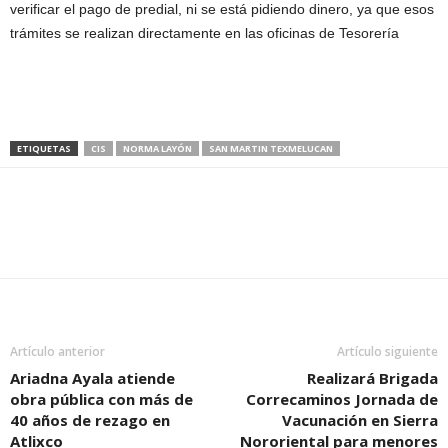
verificar el pago de predial, ni se está pidiendo dinero, ya que esos
trámites se realizan directamente en las oficinas de Tesorería
ETIQUETAS
CIS
NORMA LAYÓN
SAN MARTIN TEXMELUCAN
Artículo anterior
Artículo siguiente
Ariadna Ayala atiende
Realizará Brigada
obra pública con más de
Correcaminos Jornada de
40 años de rezago en
Vacunación en Sierra
Atlixco
Nororiental para menores