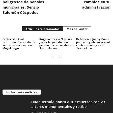
peligrosos de penales
cambios en su
municipales: Sergio
administración
Salomón Céspedes
Artículos relacionados
Más del autor
Protección Civil
Rogelio Sergio N. y Luis
Detienen a Juan y Paola
acordona el área donde
Javier N. ya están en
por robo y abuso sexual
se formó socavón en
prisión por secuestro en
contra su amiga en
Moyotzingo
Texmelucan
Texmelucan
Incluso más noticias
Huaquechula honra a sus muertos con 29
altares monumentales y recibe...
noviembre 2, 2024