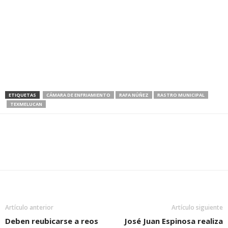
ETIQUETAS
CÁMARA DE ENFRIAMIENTO
RAFA NÚÑEZ
RASTRO MUNICIPAL
TEXMELUCAN
Artículo anterior
Artículo siguiente
Deben reubicarse a reos
José Juan Espinosa realiza