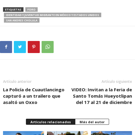
ETIQUETAS
FORO
IDENTIDAD Y JUVENTUD MIGRANTE EN MÉXICO Y ESTADOS UNIDOS
SAN ANDRES CHOLULA
Artículo anterior
Artículo siguiente
La Policía de Cuautlancingo
VIDEO: Invitan a la Feria de
capturó a un trailero que
Santo Tomás Hueyotlipan
asaltó un Oxxo
del 17 al 21 de diciembre
Artículos relacionados
Más del autor