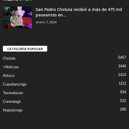
San Pedro Cholula recibió a más de 475 mil
paseantes en...
enero 7, 2024
CATEGORÍA POPULAR
5457
Cholula
3446
+Noticias
1410
Atlixco
1112
Cuautlancingo
934
Texmelucan
522
Coronango
280
Huejotzingo