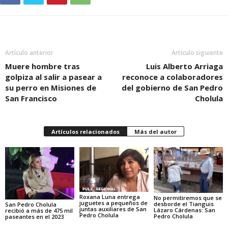
Artículo anterior
Artículo siguiente
Muere hombre tras
Luis Alberto Arriaga
golpiza al salir a pasear a
reconoce a colaboradores
su perro en Misiones de
del gobierno de San Pedro
San Francisco
Cholula
Artículos relacionados
Más del autor
Roxana Luna entrega
No permitiremos que se
juguetes a pequeños de
desborde el Tianguis
San Pedro Cholula
juntas auxiliares de San
Lázaro Cárdenas: San
recibió a más de 475 mil
Pedro Cholula
Pedro Cholula
paseantes en el 2023