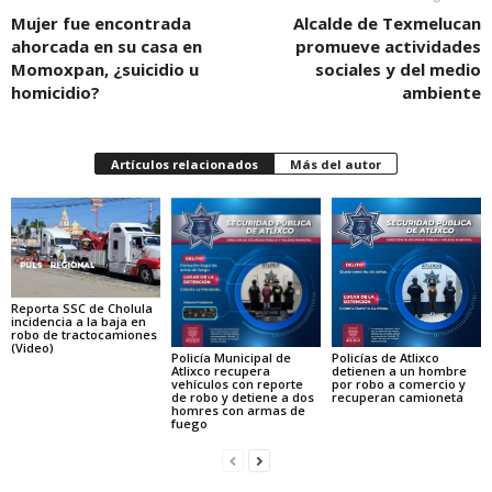
Mujer fue encontrada
Alcalde de Texmelucan
ahorcada en su casa en
promueve actividades
Momoxpan, ¿suicidio u
sociales y del medio
homicidio?
ambiente
Artículos relacionados
Más del autor
Reporta SSC de Cholula
incidencia a la baja en
robo de tractocamiones
(Video)
Policía Municipal de
Policías de Atlixco
Atlixco recupera
detienen a un hombre
vehículos con reporte
por robo a comercio y
de robo y detiene a dos
recuperan camioneta
homres con armas de
fuego