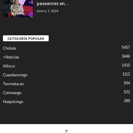
paseantes en...
enero 7, 2024
CATEGORÍA POPULAR
5457
Cholula
3446
+Noticias
1410
Atlixco
1112
Cuautlancingo
934
Texmelucan
522
Coronango
280
Huejotzingo
©