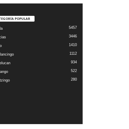
TEGORÍA POPULAR
5457
la
3446
cias
1410
o
1112
lancingo
934
elucan
522
ango
280
tzingo