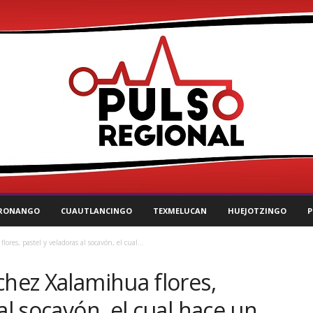
RONANGO
CUAUTLANCINGO
TEXMELUCAN
HUEJOTZINGO
P
res, pastel y veladoras al socavón, el cual...
chez Xalamihua flores,
al socavón, el cual hace un