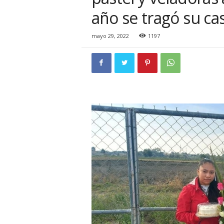
i
año se tragó su ca
o
n
a
mayo 29, 2022
1197
l