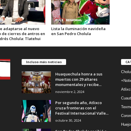
e adaptarse al nuevo
Lista la iluminación navideña
 de cierres de antros en
en San Pedro Cholula
drés Cholula: Tlatehui
Incluso más noticias
CA
Cholu
Huaquechula honra a sus
muertos con 29 altares
+Noti
monumentales y recibe...
Atlixc
noviembre 2, 2024
Cuaut
Por segundo año, Atlixco
Texm
cruza fronteras con el
Festival Internacional Valle...
Coron
octubre 30, 2024
Huejo