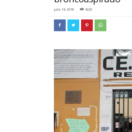
i
o
julio 14, 2018
4220
n
a
l