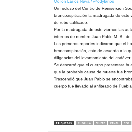
Odilón Larios Nava / @odylarios
Un recluso del Centro de Reinserción Soc
broncoaspitración la madrugada de este vi
de robo calificado.
Por la madrugada de este viernes las aut
internos de nombre Juan Pablo M. B., de 4
Los primeros reportes indicaron que el h
broncoaspiración, esto de acuerdo a lo qu
diligencias del levantamiento del cadáver.
Se descartó que el cuerpo presentara huell
que la probable causa de muerte fue bron
Trascendió que Juan Pablo se encontraba 
cuerpo fue llevado al anfiteatro de Puebla 
ETIQUETAS
CHOLULA
MUERE
PENAL
REO