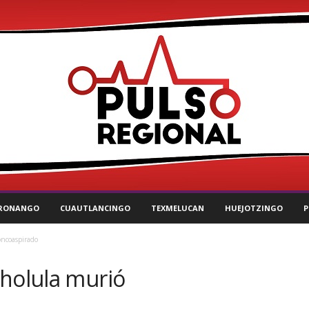
RONANGO
CUAUTLANCINGO
TEXMELUCAN
HUEJOTZINGO
P
oncoaspirado
Cholula murió