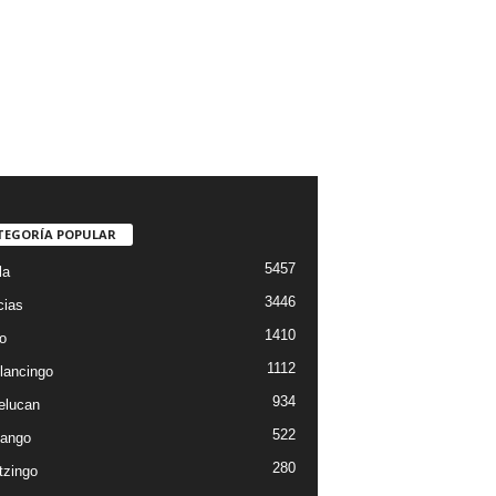
TEGORÍA POPULAR
5457
la
3446
cias
1410
o
1112
lancingo
934
elucan
522
ango
280
tzingo