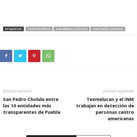
ETIQUETAS
CONTROVERSIA
SAN ANDRES CHOLULA
SAN PEDRO CHOLULA
Artículo anterior
Artículo siguiente
San Pedro Cholula entre
Texmelucan y el INM
las 10 entidades más
trabajan en detección de
transparentes de Puebla
personas centro
americanas