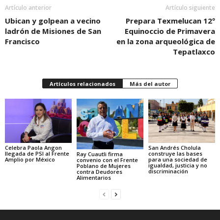
Artículo anterior
Artículo siguiente
Ubican y golpean a vecino
Prepara Texmelucan 12º
ladrón de Misiones de San
Equinoccio de Primavera
Francisco
en la zona arqueológica de
Tepatlaxco
Artículos relacionados
Más del autor
Celebra Paola Angon
San Andrés Cholula
llegada de PSI al Frente
construye las bases
Ray Cuautli firma
Amplio por México
para una sociedad de
convenio con el Frente
igualdad, justicia y no
Poblano de Mujeres
discriminación
contra Deudores
Alimentarios