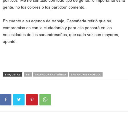
políticos “Me he sentado con todo tipo de gente, lo importante es la
gente, no los colores o los partidos” comentó.
En cuanto a su agenda de trabajo, Castañeda refirió que su
compromiso es con la ciudadanía y para ello pensará en las
necesidades de los sanandreseños, que cada vez son mayores,
apuntó.
ETIQUETAS
PSI
SALVADOR CASTAÑEDA
SAN ANDRES CHOLULA