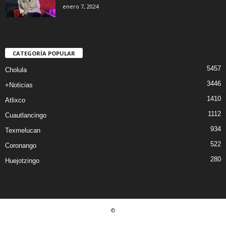
enero 7, 2024
CATEGORÍA POPULAR
5457
Cholula
3446
+Noticias
1410
Atlixco
1112
Cuautlancingo
934
Texmelucan
522
Coronango
280
Huejotzingo
©