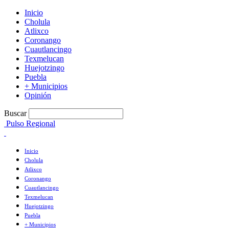
Inicio
Cholula
Atlixco
Coronango
Cuautlancingo
Texmelucan
Huejotzingo
Puebla
+ Municipios
Opinión
Buscar
Pulso Regional
Inicio
Cholula
Atlixco
Coronango
Cuautlancingo
Texmelucan
Huejotzingo
Puebla
+ Municipios