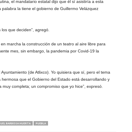
na, el mandatario estatal dijo que él sí asistiría a esta
a palabra la tiene el gobierno de Guillermo Velázquez
on los que deciden”, agregó.
 en marcha la construcción de un teatro al aire libre para
esente mes, sin embargo, la pandemia por Covid-19 la
l Ayuntamiento (de Atlixco). Yo quisiera que sí, pero el tema
 hermosa que el Gobierno del Estado está desarrollando y
era muy completa; un compromiso que yo hice”, expresó.
UEL BARBOSA HUERTA
PUEBLA