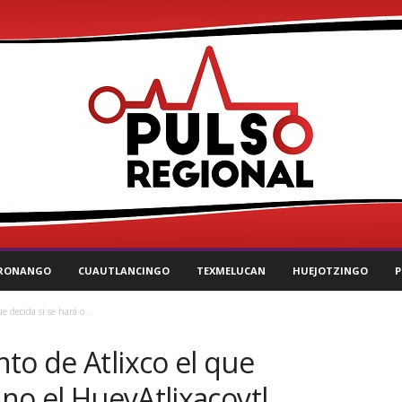
RONANGO
CUAUTLANCINGO
TEXMELUCAN
HUEJOTZINGO
P
 decida si se hará o...
to de Atlixco el que
 no el HueyAtlixacoytl