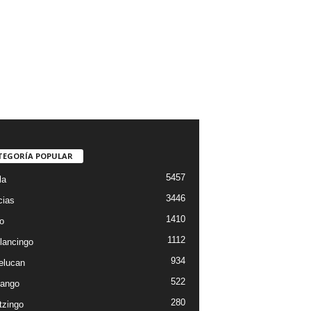
TEGORÍA POPULAR
5457
la
3446
cias
1410
o
1112
lancingo
934
elucan
522
ango
280
tzingo