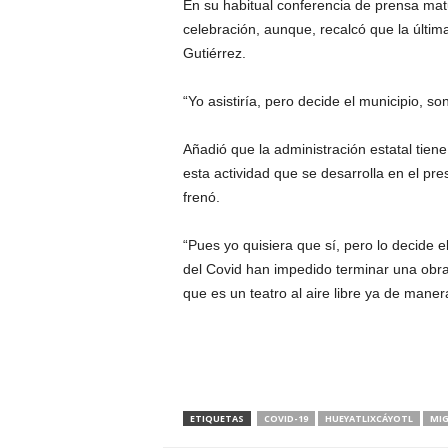
En su habitual conferencia de prensa matuti
celebración, aunque, recalcó que la últim
Gutiérrez.
“Yo asistiría, pero decide el municipio, s
Añadió que la administración estatal tiene
esta actividad que se desarrolla en el pr
frenó.
“Pues yo quisiera que sí, pero lo decide e
del Covid han impedido terminar una obra
que es un teatro al aire libre ya de man
ETIQUETAS
COVID-19
HUEYATLIXCÁYOTL
MIG