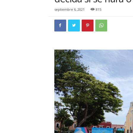
i
o
septiembre 6, 2021
815
n
a
l