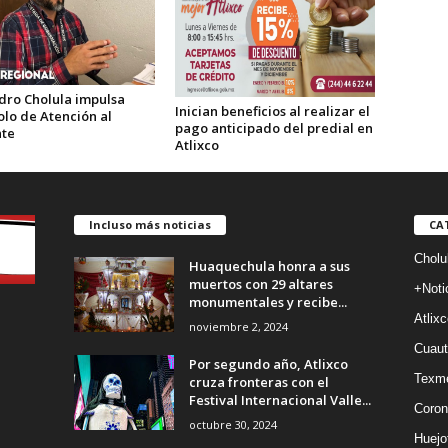
dro Cholula impulsa
Inician beneficios al realizar el
olo de Atención al
pago anticipado del predial en
te
Atlixco
Incluso más noticias
CA
Cholu
Huaquechula honra a sus
muertos con 29 altares
+Noti
monumentales y recibe...
Atlixc
noviembre 2, 2024
Cuaut
Por segundo año, Atlixco
Texm
cruza fronteras con el
Festival Internacional Valle...
Coron
octubre 30, 2024
Huejo