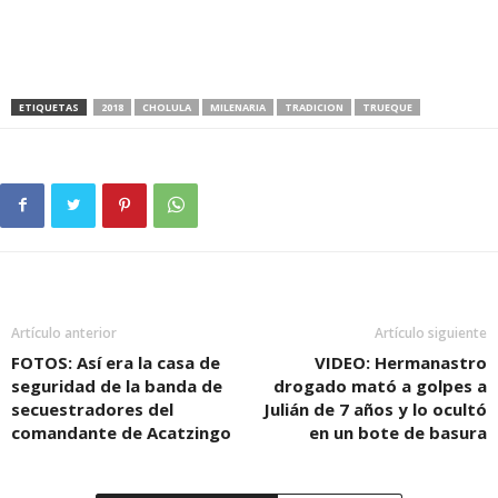
ETIQUETAS
2018
CHOLULA
MILENARIA
TRADICION
TRUEQUE
Artículo anterior
Artículo siguiente
FOTOS: Así era la casa de
VIDEO: Hermanastro
seguridad de la banda de
drogado mató a golpes a
secuestradores del
Julián de 7 años y lo ocultó
comandante de Acatzingo
en un bote de basura