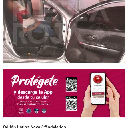
Odilón Larios Nava / @odylarios