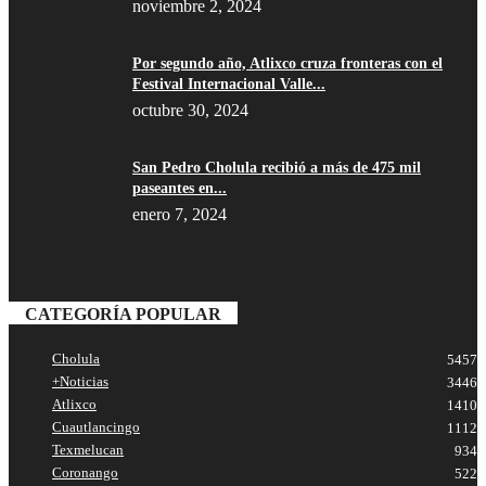
noviembre 2, 2024
Por segundo año, Atlixco cruza fronteras con el
Festival Internacional Valle...
octubre 30, 2024
San Pedro Cholula recibió a más de 475 mil
paseantes en...
enero 7, 2024
CATEGORÍA POPULAR
Cholula
5457
+Noticias
3446
Atlixco
1410
Cuautlancingo
1112
Texmelucan
934
Coronango
522