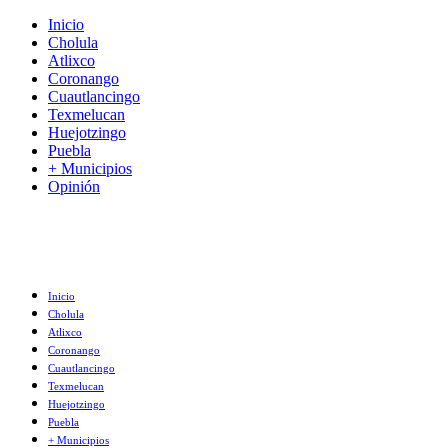
Inicio
Cholula
Atlixco
Coronango
Cuautlancingo
Texmelucan
Huejotzingo
Puebla
+ Municipios
Opinión
Inicio
Cholula
Atlixco
Coronango
Cuautlancingo
Texmelucan
Huejotzingo
Puebla
+ Municipios