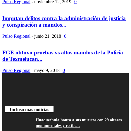
Pulso Regional
-
noviembre 12, 2019
0
Imputan delitos contra la administración de justicia
y conspiración a mandos...
Pulso Regional
-
junio 21, 2018
0
FGE obtuvo pruebas vs altos mandos de la Policía
de Texmelucan...
Pulso Regional
-
mayo 9, 2018
0
Incluso más noticias
Huaquechula honra a sus muertos con 29 altares
monumentales y recibe...