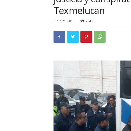
i
Texmelucan
o
n
a
junio 21, 2018
2649
l