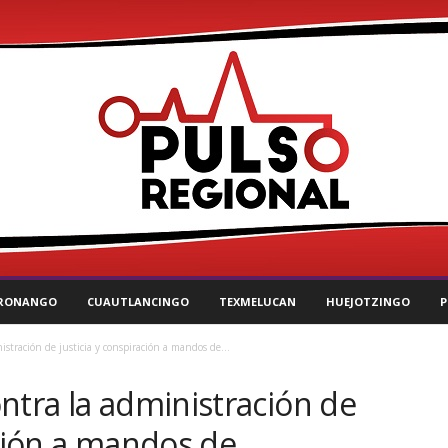
RONANGO
CUAUTLANCINGO
TEXMELUCAN
HUEJOTZINGO
P
stración de justicia y conspiración a mandos de...
ntra la administración de
ación a mandos de