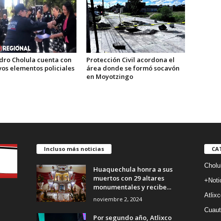
dro Cholula cuenta con
Protección Civil acordona el
vos elementos policiales
área donde se formó socavón
en Moyotzingo
Incluso más noticias
CA
Cholu
Huaquechula honra a sus
muertos con 29 altares
+Noti
monumentales y recibe...
Atlixc
noviembre 2, 2024
Cuaut
Por segundo año, Atlixco