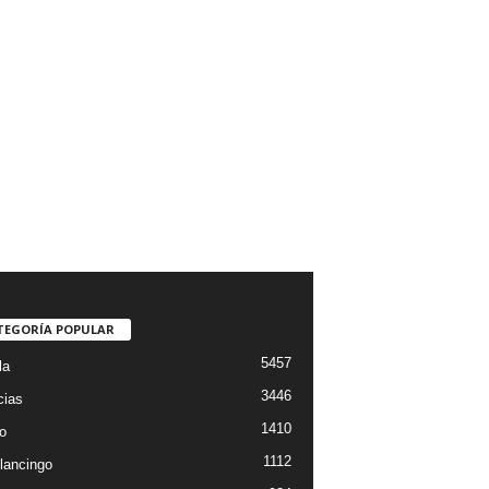
TEGORÍA POPULAR
5457
la
3446
cias
1410
o
1112
lancingo