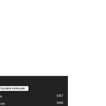
TEGORÍA POPULAR
5457
la
3446
cias