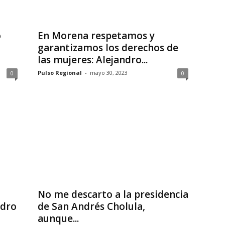
o
En Morena respetamos y
garantizamos los derechos de
las mujeres: Alejandro...
Pulso Regional
-
mayo 30, 2023
0
0
No me descarto a la presidencia
edro
de San Andrés Cholula,
aunque...