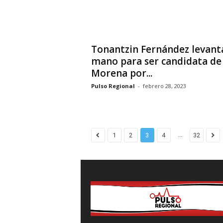
Tonantzin Fernández levanta
mano para ser candidata de
Morena por...
Pulso Regional
-
febrero 28, 2023
...
1
2
3
4
32