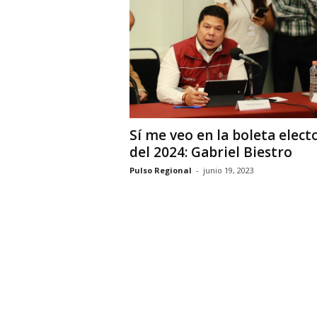
i
o
n
a
l
Sí me veo en la boleta elect
del 2024: Gabriel Biestro
Pulso Regional
-
junio 19, 2023