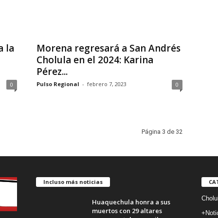
 la
Morena regresará a San Andrés
Cholula en el 2024: Karina
Pérez...
Pulso Regional
-
febrero 7, 2023
0
0
Página 3 de 32
Incluso más noticias
CA
Cholu
Huaquechula honra a sus
muertos con 29 altares
+Noti