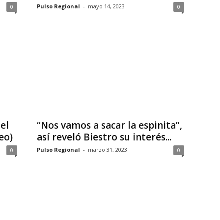
Pulso Regional
-
mayo 14, 2023
0
0
el
“Nos vamos a sacar la espinita”,
eo)
así reveló Biestro su interés...
Pulso Regional
-
marzo 31, 2023
0
0