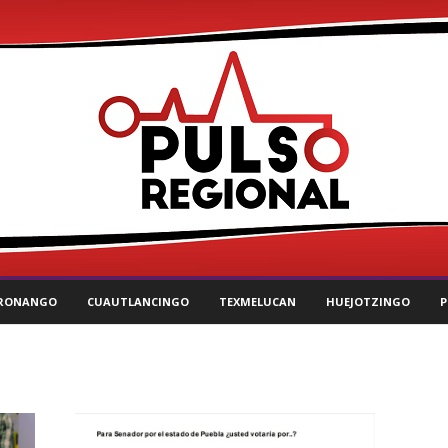
RONANGO
CUAUTLANCINGO
TEXMELUCAN
HUEJOTZINGO
P