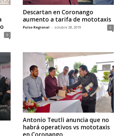
Descartan en Coronango
a
aumento a tarifa de mototaxis
go
Pulso Regional
-
octubre 28, 2019
0
0
Antonio Teutli anuncia que no
habrá operativos vs mototaxis
en Coronango