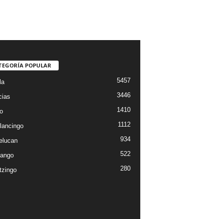
TEGORÍA POPULAR
5457
la
3446
cias
1410
o
1112
lancingo
934
elucan
522
ango
280
tzingo