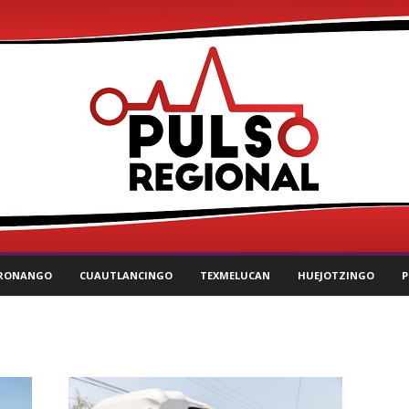
RONANGO
CUAUTLANCINGO
TEXMELUCAN
HUEJOTZINGO
P