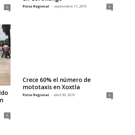
Pulso Regional
-
septiembre 11, 2019
0
0
Crece 60% el número de
mototaxis en Xoxtla
ldo
Pulso Regional
-
abril 30, 2019
0
ón
0