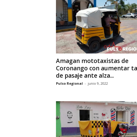
i
o
n
a
l
Amagan mototaxistas de
Coronango con aumentar ta
de pasaje ante alza...
Pulso Regional
-
junio 9, 2022