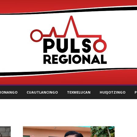
RONANGO
CUAUTLANCINGO
TEXMELUCAN
HUEJOTZINGO
P