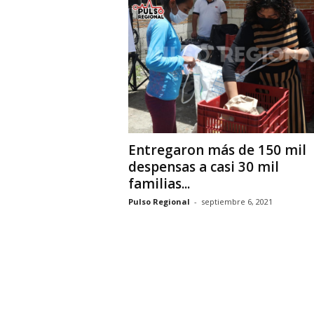
i
o
n
a
l
Entregaron más de 150 mil
despensas a casi 30 mil
familias...
Pulso Regional
-
septiembre 6, 2021