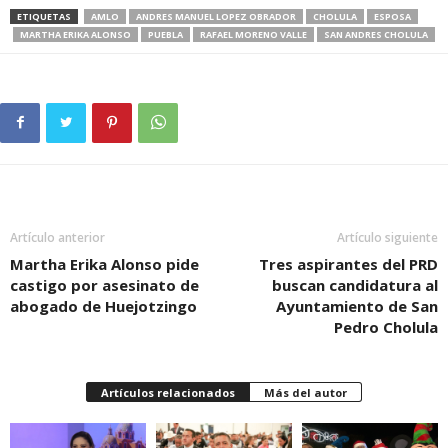
ETIQUETAS
AMLO
ANDRES MANUEL LOPEZ OBRADOR
CHOLULA
ESPOSA
MARTHA ERIKA ALONSO
PUEBLA
RAFAEL MORENO VALLE
SAN ANDRES CHOLULA
Artículo anterior
Artículo siguiente
Martha Erika Alonso pide
Tres aspirantes del PRD
castigo por asesinato de
buscan candidatura al
abogado de Huejotzingo
Ayuntamiento de San
Pedro Cholula
Artículos relacionados
Más del autor