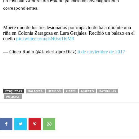
La Fiscalía General del Estado ya inició las investigaciones
correspondientes.
Muere uno de los tres lesionados por impacto de bala durante una
riña en Colonia Zaragoza en Lara Grajales. Recibió un balazo en el
cuello
pic.twitter.com/psN0sx1KM9
— Cinco Radio (@JavierLopezDiaz)
6 de noviembre de 2017
ETIQUETAS
BALACERA
HERIDOS
LIBRES
MUERTO
PATRULLAS
POLICIAS