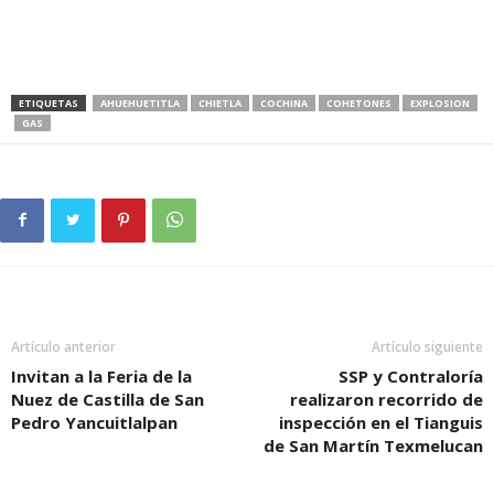
ETIQUETAS
AHUEHUETITLA
CHIETLA
COCHINA
COHETONES
EXPLOSION
GAS
Artículo anterior
Artículo siguiente
Invitan a la Feria de la
SSP y Contraloría
Nuez de Castilla de San
realizaron recorrido de
Pedro Yancuitlalpan
inspección en el Tianguis
de San Martín Texmelucan