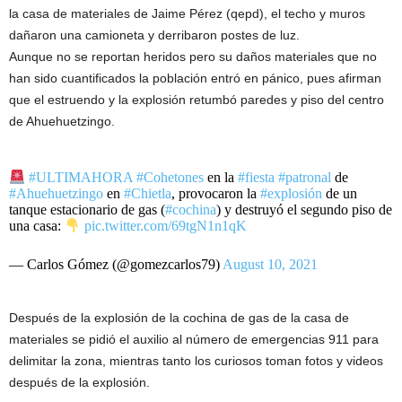
la casa de materiales de Jaime Pérez (qepd), el techo y muros
dañaron una camioneta y derribaron postes de luz.
Aunque no se reportan heridos pero su daños materiales que no
han sido cuantificados la población entró en pánico, pues afirman
que el estruendo y la explosión retumbó paredes y piso del centro
de Ahuehuetzingo.
#ULTIMAHORA
#Cohetones
en la
#fiesta
#patronal
de
#Ahuehuetzingo
en
#Chietla
, provocaron la
#explosión
de un
tanque estacionario de gas (
#cochina
) y destruyó el segundo piso de
una casa:
pic.twitter.com/69tgN1n1qK
— Carlos Gómez (@gomezcarlos79)
August 10, 2021
Después de la explosión de la cochina de gas de la casa de
materiales se pidió el auxilio al número de emergencias 911 para
delimitar la zona, mientras tanto los curiosos toman fotos y videos
después de la explosión.