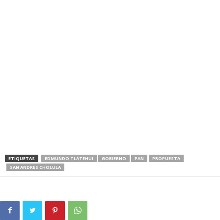
ETIQUETAS
EDMUNDO TLATEHUI
GOBIERNO
PAN
PROPUESTA
SAN ANDRES CHOLULA