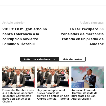
Artículo anterior
Artículo siguiente
VIDEO: En mi gobierno no
La FGE recuperó 60
habrá tolerancia a la
toneladas de mercancía
corrupción advierte
robada en un predio de
Edmundo Tlatehui
Amozoc
Artículos relacionados
Más del autor
Edmundo Tlatehui invita
Hay que adaptarse al
Anuncian Edmundo
a la población al evento
nuevo horario de
Tlatehui despido de
de Xóchitl Gálvez este
cierres de antros en San
burócratas de San
jueves en San Andrés
Andrés Cholula: Tlatehui
Andrés Cholula
Cholula