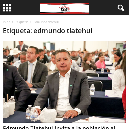
Inicio
Etiquetas
Edmundo tlatehui
Etiqueta: edmundo tlatehui
Edmundo Tlatehui invita a la población al