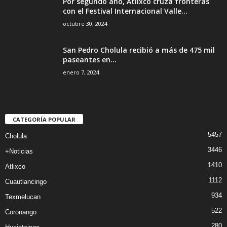
Por segundo año, Atlixco cruza fronteras
con el Festival Internacional Valle...
octubre 30, 2024
San Pedro Cholula recibió a más de 475 mil
paseantes en...
enero 7, 2024
CATEGORÍA POPULAR
5457
Cholula
3446
+Noticias
1410
Atlixco
1112
Cuautlancingo
934
Texmelucan
522
Coronango
280