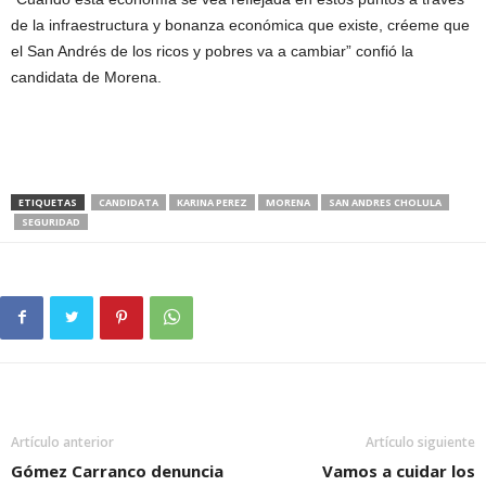
de la infraestructura y bonanza económica que existe, créeme que
el San Andrés de los ricos y pobres va a cambiar” confió la
candidata de Morena.
ETIQUETAS
CANDIDATA
KARINA PEREZ
MORENA
SAN ANDRES CHOLULA
SEGURIDAD
Artículo anterior
Artículo siguiente
Gómez Carranco denuncia
Vamos a cuidar los