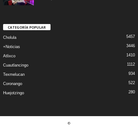
CATEGORÍA POPULAR
5457
Cholula
3446
+Noticias
1410
Atlixco
1112
Cuautlancingo
934
Texmelucan
522
Coronango
280
Huejotzingo
©