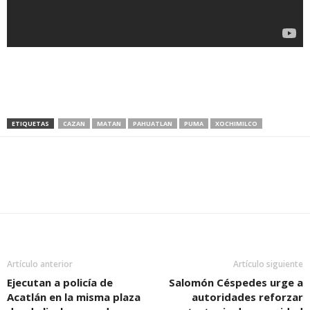
ETIQUETAS
CAZAN
MATAN
PAHUATLAN
PUMA
XOCHIMILCO
Artículo anterior
Artículo siguiente
Ejecutan a policía de
Salomón Céspedes urge a
Acatlán en la misma plaza
autoridades reforzar