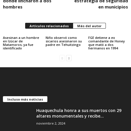
donde lincharon a dos
estrategia de seguridad
hombres
en municipios
Artículos relacionados
Más del autor
Asesinan a un hombre
Niño observó como
FGE detiene a ex
en Izúcar de
sicarios asesinaron su
comandante de Honey
Matamoros; ya fue
padre en Tehuitzingo
que mató a dos
identificado
hermanos en 1994
Incluso más noticias
Huaquechula honra a sus muertos con 29
altares monumentales y recibe...
noviembre 2, 2024