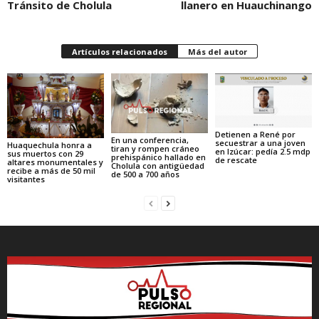
Tránsito de Cholula
llanero en Huauchinango
Artículos relacionados
Más del autor
Detienen a René por
En una conferencia,
secuestrar a una joven
Huaquechula honra a
tiran y rompen cráneo
en Izúcar: pedía 2.5 mdp
sus muertos con 29
prehispánico hallado en
de rescate
altares monumentales y
Cholula con antigüedad
recibe a más de 50 mil
de 500 a 700 años
visitantes