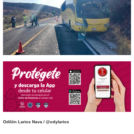
Odilón Larios Nava / @odylarios