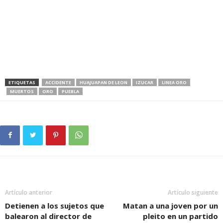
ETIQUETAS
ACCIDENTE
HUAJUAPAN DE LEON
IZUCAR
LINEA ORO
MUERTOS
ORO
PUEBLA
Artículo anterior
Artículo siguiente
Detienen a los sujetos que
Matan a una joven por un
balearon al director de
pleito en un partido