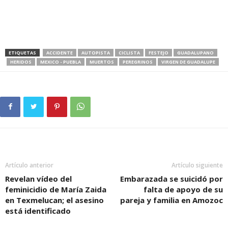
ETIQUETAS
ACCIDENTE
AUTOPISTA
CICLISTA
FESTEJO
GUADALUPANO
HERIDOS
MEXICO - PUEBLA
MUERTOS
PEREGRINOS
VIRGEN DE GUADALUPE
Artículo anterior
Artículo siguiente
Revelan vídeo del
Embarazada se suicidó por
feminicidio de María Zaida
falta de apoyo de su
en Texmelucan; el asesino
pareja y familia en Amozoc
está identificado