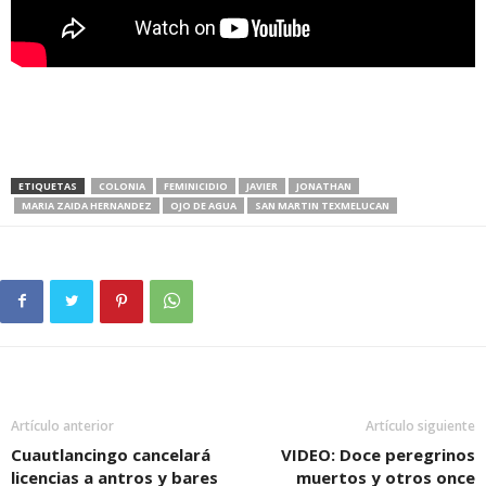
ETIQUETAS
COLONIA
FEMINICIDIO
JAVIER
JONATHAN
MARIA ZAIDA HERNANDEZ
OJO DE AGUA
SAN MARTIN TEXMELUCAN
Artículo anterior
Artículo siguiente
Cuautlancingo cancelará
VIDEO: Doce peregrinos
licencias a antros y bares
muertos y otros once