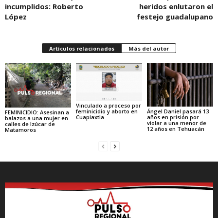
incumplidos: Roberto
heridos enlutaron el
López
festejo guadalupano
Artículos relacionados
Más del autor
Vinculado a proceso por
Ángel Daniel pasará 13
feminicidio y aborto en
FEMINICIDIO: Asesinan a
años en prisión por
Cuapiaxtla
balazos a una mujer en
violar a una menor de
calles de Izúcar de
12 años en Tehuacán
Matamoros