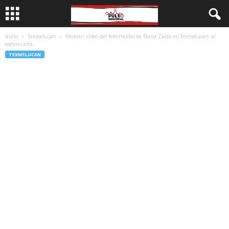
Inicio
Texmelucan
Revelan vídeo del feminicidio de María Zaida en Texmelucan; el
asesino está...
TEXMELUCAN