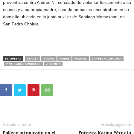
preventiva contra Andrés N., señalado de violentar físicamente a su
esposa y a su propia madre, cuando ambas se encontraban en su
domicilio ubicado en la junta auxiliar de Santiago Momoxpan, en
San Pedro Cholula.
ETIQUETAS
ESPOSA
GOLPES
MADRE
MUJERES
SAN PEDRO CHOLULA
VINCULADOS A PROCESO
VIOLENCIA
Artículo anterior
Artículo siguiente
Fallece intoxicado en el
Entrega Karina Pérez la