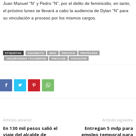
Juan Manuel “N” y Pedro “N”, por el delito de feminicidio, en tanto,
el próximo lunes se llevará a cabo la audiencia de Dylan “N” para
su vinculación a proceso por los mismos cargos.
ETIQUETAS
ASESINATO
IRAIS
PROCESO
PROFESORA
SAN JERONIMO TECUANIPAN
VINCULAN
VIOLACION
Artículo anterior
Artículo siguiente
En 130 mil pesos salió el
Entregan 5 mdp para
viaje del alcalde de
empleo temporal para