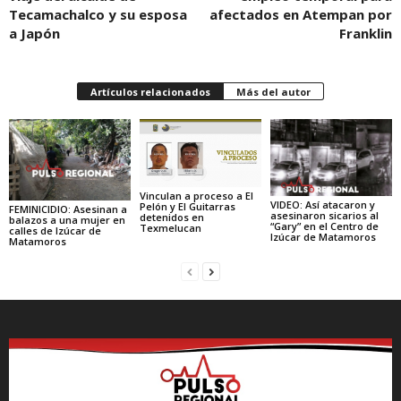
Tecamachalco y su esposa
afectados en Atempan por
a Japón
Franklin
Artículos relacionados
Más del autor
Vinculan a proceso a El
VIDEO: Así atacaron y
Pelón y El Guitarras
FEMINICIDIO: Asesinan a
asesinaron sicarios al
detenidos en
balazos a una mujer en
“Gary” en el Centro de
Texmelucan
calles de Izúcar de
Izúcar de Matamoros
Matamoros