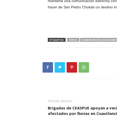
mantiene una comunicación estrecha con l
hacer de San Pedro Cholula un destino int
ETIQUETAS
FOROS
PLAN MUNICIPAL DE DESARR
Artículo anterior
Brigadas de CEASPUE apoyan a vec
afectados por lluvias en Cuautlanc