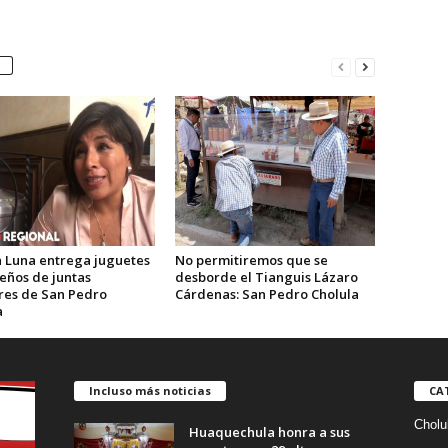
 Luna entrega juguetes
No permitiremos que se
eños de juntas
desborde el Tianguis Lázaro
ares de San Pedro
Cárdenas: San Pedro Cholula
a
Incluso más noticias
CA
Cholu
Huaquechula honra a sus