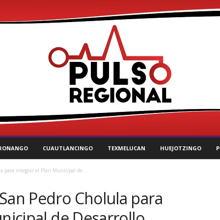
RONANGO
CUAUTLANCINGO
TEXMELUCAN
HUEJOTZINGO
P
 para integrar el Plan Municipal de...
 San Pedro Cholula para
unicipal de Desarrollo