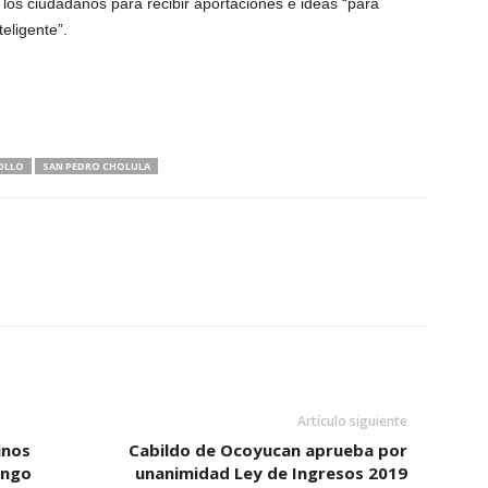
os ciudadanos para recibir aportaciones e ideas “para
eligente”.
OLLO
SAN PEDRO CHOLULA
Artículo siguiente
inos
Cabildo de Ocoyucan aprueba por
ingo
unanimidad Ley de Ingresos 2019