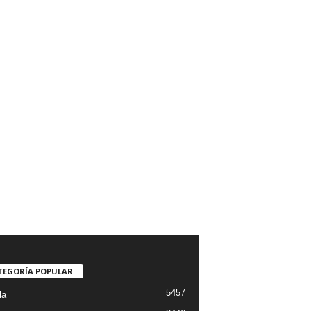
TEGORÍA POPULAR
5457
la