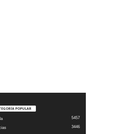
TEGORÍA POPULAR
5457
la
3446
cias