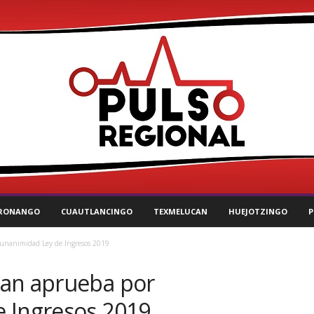
RONANGO
CUAUTLANCINGO
TEXMELUCAN
HUEJOTZINGO
P
unanimidad Ley de Ingresos 2019
can aprueba por
 Ingresos 2019