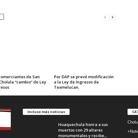
comerciantes de San
Por DAP se prevé modificación
Cholula “cambio” de Ley
a la Ley de Ingresos de
resos
Texmelucan.
Incluso más noticias
CA
Cholu
Huaquechula honra a sus
muertos con 29 altares
+Noti
monumentales y recibe...