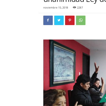
i
o
noviembre 15, 2018
2287
n
a
l