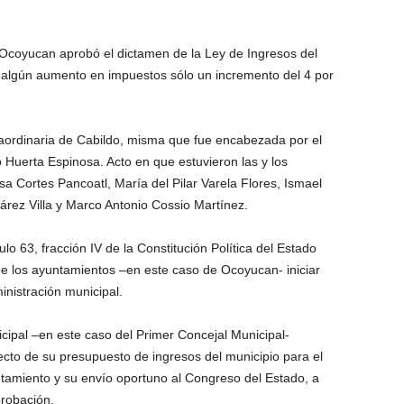
Ocoyucan aprobó el dictamen de la Ley de Ingresos del
é algún aumento en impuestos sólo un incremento del 4 por
traordinaria de Cabildo, misma que fue encabezada por el
 Huerta Espinosa. Acto en que estuvieron las y los
esa Cortes Pancoatl, María del Pilar Varela Flores, Ismael
árez Villa y Marco Antonio Cossio Martínez.
lo 63, fracción IV de la Constitución Política del Estado
de los ayuntamientos –en este caso de Ocoyucan- iniciar
ministración municipal.
cipal –en este caso del Primer Concejal Municipal-
yecto de su presupuesto de ingresos del municipio para el
untamiento y su envío oportuno al Congreso del Estado, a
probación.