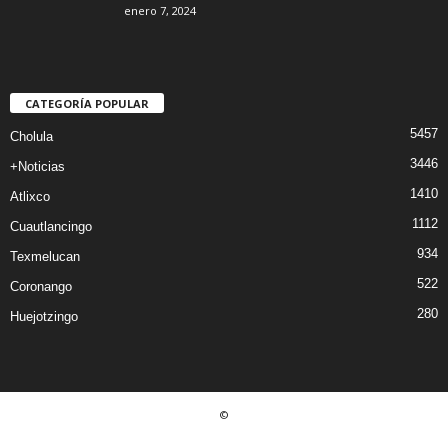
enero 7, 2024
CATEGORÍA POPULAR
5457
Cholula
3446
+Noticias
1410
Atlixco
1112
Cuautlancingo
934
Texmelucan
522
Coronango
280
Huejotzingo
©