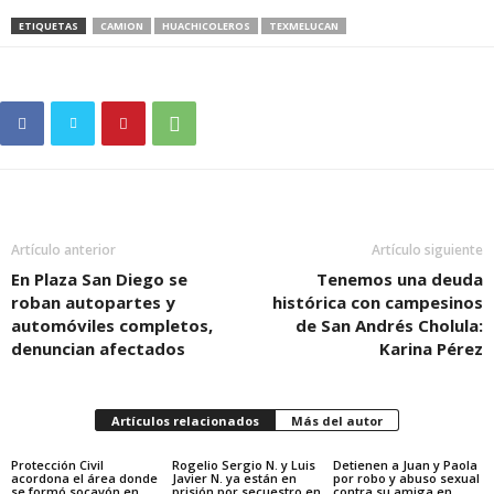
ETIQUETAS
CAMION
HUACHICOLEROS
TEXMELUCAN
Artículo anterior
Artículo siguiente
En Plaza San Diego se
Tenemos una deuda
roban autopartes y
histórica con campesinos
automóviles completos,
de San Andrés Cholula:
denuncian afectados
Karina Pérez
Artículos relacionados
Más del autor
Protección Civil
Rogelio Sergio N. y Luis
Detienen a Juan y Paola
acordona el área donde
Javier N. ya están en
por robo y abuso sexual
se formó socavón en
prisión por secuestro en
contra su amiga en