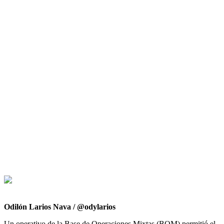
Odilón Larios Nava / @odylarios
Un operativo de la Base de Operaciones Mixtas (BOM) permitió el