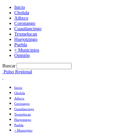
Inicio
Cholula
Atlixco
Coronango
Cuautlancingo
Texmelucan
Huejotzingo
Puebla
+ Municipios
Opinión
Buscar
Pulso Regional
Inicio
Cholula
Atlixco
Coronango
Cuautlancingo
Texmelucan
Huejotzingo
Puebla
+ Municipios