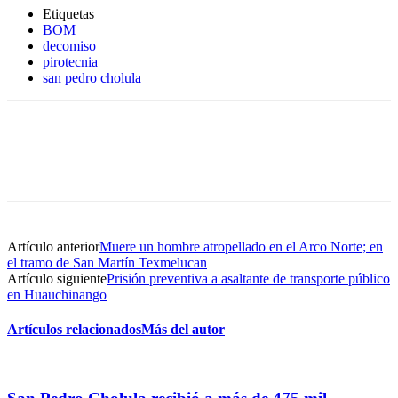
Etiquetas
BOM
decomiso
pirotecnia
san pedro cholula
Artículo anterior
Muere un hombre atropellado en el Arco Norte; en
el tramo de San Martín Texmelucan
Artículo siguiente
Prisión preventiva a asaltante de transporte público
en Huauchinango
Artículos relacionados
Más del autor