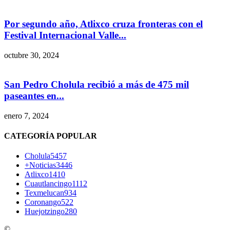
Por segundo año, Atlixco cruza fronteras con el
Festival Internacional Valle...
octubre 30, 2024
San Pedro Cholula recibió a más de 475 mil
paseantes en...
enero 7, 2024
CATEGORÍA POPULAR
Cholula
5457
+Noticias
3446
Atlixco
1410
Cuautlancingo
1112
Texmelucan
934
Coronango
522
Huejotzingo
280
©