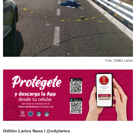
Foto: Odilón Larios
Odilón Larios Nava / @odylarios