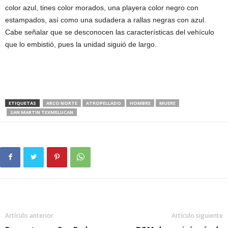
color azul, tines color morados, una playera color negro con
estampados, así como una sudadera a rallas negras con azul.
Cabe señalar que se desconocen las características del vehículo
que lo embistió, pues la unidad siguió de largo.
ETIQUETAS
ARCO NORTE
ATROPELLADO
HOMBRE
MUERE
SAN MARTIN TEXMELUCAN
Artículo anterior
Artículo siguiente