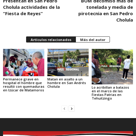
Presentan en San Pedro
BOM decomisó más de
Cholula actividades de la
tonelada y media de
“Fiesta de Reyes”
pirotecnia en San Pedro
Cholula
Artículos relacionados
Más del autor
Permanece grave en
Matan en asalto a un
hospital el hombre que
hombre en San Andrés
resultó con quemaduras
Cholula
Lo acribillan a balazos
en Izúcar de Matamoros
en el marco de las
Fiestas Patrias en
Tehuitzingo