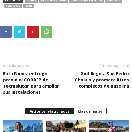
ETIQUETAS
CABIFY
LEONCIO PAISANO
SAN ANDRES CHOLULA
SEGUROS
SERVICIOS
TAXI
Artículo anterior
Artículo siguiente
Rafa Núñez entregó
Gulf llegó a San Pedro
predio al COBAEP de
Cholula y promete litros
Texmelucan para ampliar
completos de gasolina
sus instalaciones
Artículos relacionados
Más del autor