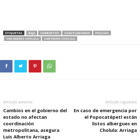
ETIQUETAS
BAJA
CORRUPTOS
CUAUTLANCINGO
POLICIAS
SAN ANDRES CHOLULA
SAN PEDRO CHOLULA
Artículo anterior
Artículo siguiente
Cambios en el gobierno del
En caso de emergencia por
estado no afectan
el Popocatépetl están
coordinación
listos albergues en
metropolitana, asegura
Cholula: Arriaga
Luis Alberto Arriaga